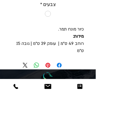
צבעים
*
כיור מונח תמר.
מידות:
רוחב 49 ס"מ | עומק 39 ס"מ | גובה 15
ס"מ
Dor
Raphael
משרדים והזמנות
האומנות 12 נתניה
טלפון:
09-8666636
פקס :
09-8665566