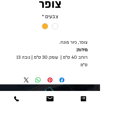
צופר
צבעים
*
צופר, כיור מונח.
מידות:
רוחב 40 ס"מ | עומק 30 ס"מ | גובה 13
ס"מ
Dor
Raphael
משרדים והזמנות
האומנות 12 נתניה
טלפון:
09-8666636