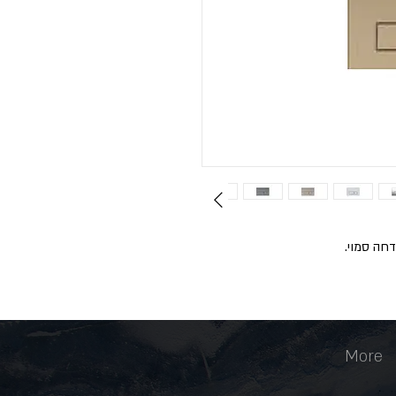
חה סמוי.
More