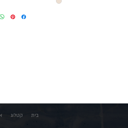
בית
קטלוג
א