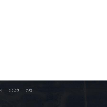
בית
קטלוג
א