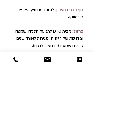
גוף וחזית הארון:
לוחות סנדוויץ מצופים
פורמייקה.
פרזול:
מבית DTC לתנועה חלקה, שקטה
ומדויקת של דלתות ומגירות לאורך שנים
טריקה שקטה (בהתאם לדגם).
מידות :
6
רוחב 40 ס"מ | עומק 25 ס"מ | גובה 110.
Dor
Raphael
משרדים והזמנות
האומנות 12 נתניה