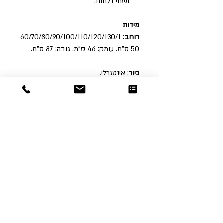
ושתי דלתות.
מידות
רוחב:
60/70/80/90/100/110/120/130/1
50 ס"מ. עומק: 46 ס"מ. גובה: 87 ס"מ.
כיור
: אינטגרלי.
חלק עליון
: מראה מרחפת.
Dor
Raphael
משרדים והזמנות
האומנות 12 נתניה
טלפון:
09-8666636