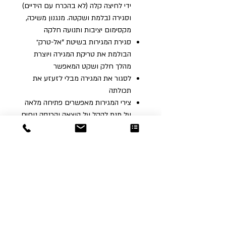
ידי לחיצה קלה (לא בהכרח עם הידיים)
וסגירה נבלמת ושקטה. מנגנון משיכה,
מקסימום יציבות ותנועה חלקה
סגירת המגירות בשיטת “אל-טרק״
הבולמת את טריקת המגירה ויוצרת
מהלך חלק ושקט המאפשר
לסגור את המגירה מבלי לזעזע את
תכולתה
צירי המגירות מאפשרים פתיחה מלאה
על מנת להקל על הוצאה והכנסה נוחים
מידות רוחב:
מגירה אחת - 90/120 ס"מ
שתי מגירות 140/185 ס"מ
Dor
Raphael