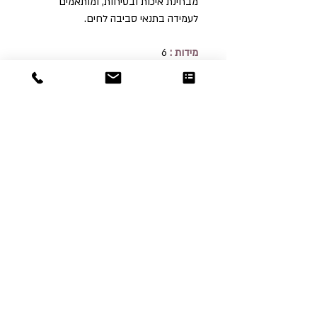
מבחינת איכות ובטיחות, ומותאמים
לעמידה בתנאי סביבה לחים.
מידות :
6
רוחב 40 ס"מ | עומק 40ס"מ | גובה 185.
Dor
Raphael
משרדים והזמנות
האומנות 12 נתניה
טלפון:
09-8666636
פקס :
09-8665566
© כל הזכויות שמורות לדור רפאל - מוצרים
עיצובים
נוצר על ידי:
אינישייטיב
- סוכנות דיגיטל