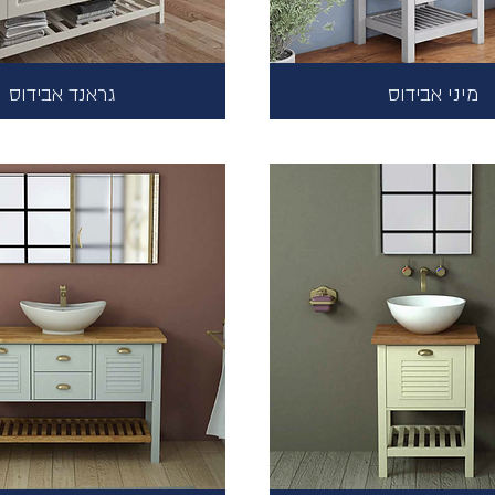
מיני אבידוס
גראנד אבידוס