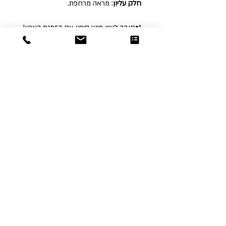
חלק עליון
: מראה מרחפת.
*•חובה לציין פינוי סיפון עם הזמנת הארון!
Dor
Raphael
משרדים והזמנות
האומנות 12 נתניה
טלפון:
09-8666636
פקס :
09-8665566
© כל הזכויות שמורות לדור רפאל - מוצרים
עיצובים
נוצר על ידי:
אינישייטיב
- סוכנות דיגיטל
הצהרת נגישות