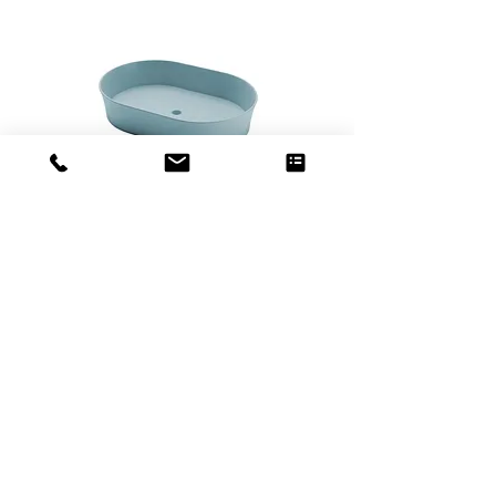
סוטילי אובלי
גרניום