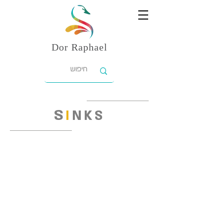
Dor
Raphael
S
I
NKS