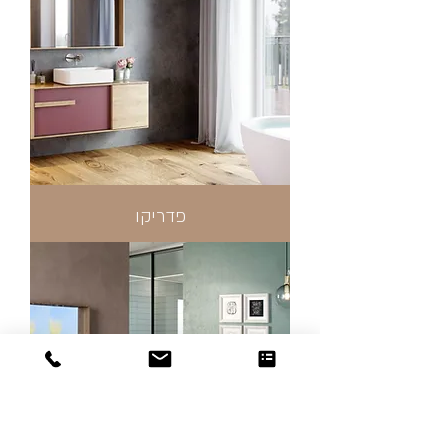
פדריקו