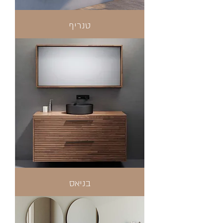
טנריף
בניאס