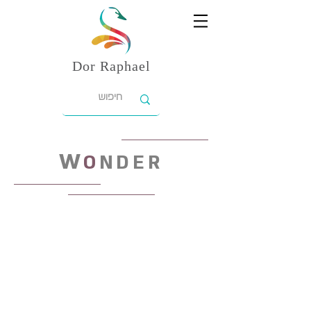
Dor
Raphael
W
O
NDER