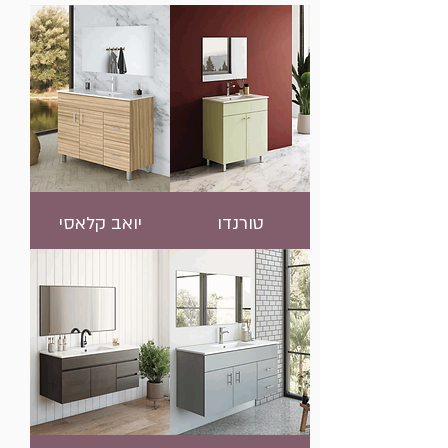
טורנדו
יואב קלאסי